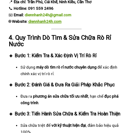
📍
Địa chỉ: Trần Phú, Cái Khế, Ninh Kiều, Cần Thơ
📞
Hotline: 091 559 2496
📧
Email:
diennhanh24h@gmail.com
🌐
Website:
diennhanh24h.com
4. Quy Trình Dò Tìm & Sửa Chữa Rò Rỉ
Nước
🔹
Bước 1: Kiểm Tra & Xác Định Vị Trí Rò Rỉ
Sử dụng
máy dò tìm rò rỉ nước chuyên dụng
để xác định
chính xác vị trí rò rỉ.
🔹
Bước 2: Đánh Giá & Đưa Ra Giải Pháp Khắc Phục
Đưa ra
phương án sửa chữa tối ưu nhất
, hạn chế
đục phá
công trình
.
🔹
Bước 3: Tiến Hành Sửa Chữa & Kiểm Tra Hoàn Thiện
Sửa chữa triệt để
với kỹ thuật hiện đại
, đảm bảo hiệu quả
100%.