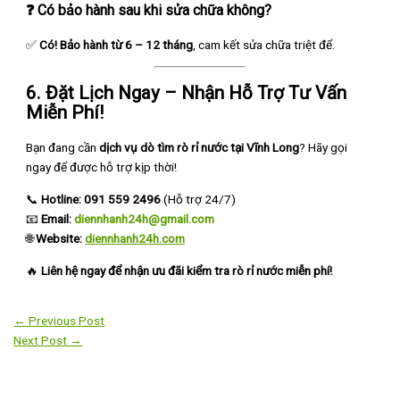
❓
Có bảo hành sau khi sửa chữa không?
✅
Có! Bảo hành từ 6 – 12 tháng
, cam kết sửa chữa triệt để.
6. Đặt Lịch Ngay – Nhận Hỗ Trợ Tư Vấn
Miễn Phí!
Bạn đang cần
dịch vụ dò tìm rò rỉ nước tại Vĩnh Long
? Hãy gọi
ngay để được hỗ trợ kịp thời!
📞
Hotline: 091 559 2496
(Hỗ trợ 24/7)
📧
Email:
diennhanh24h@gmail.com
🌐
Website:
diennhanh24h.com
🔥
Liên hệ ngay để nhận ưu đãi kiểm tra rò rỉ nước miễn phí!
←
Previous Post
Next Post
→