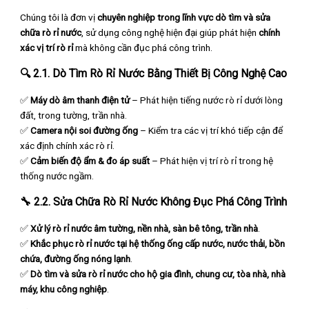
Chúng tôi là đơn vị
chuyên nghiệp trong lĩnh vực dò tìm và sửa
chữa rò rỉ nước
, sử dụng công nghệ hiện đại giúp phát hiện
chính
xác vị trí rò rỉ
mà không cần đục phá công trình.
🔍
2.1. Dò Tìm Rò Rỉ Nước Bằng Thiết Bị Công Nghệ Cao
✅
Máy dò âm thanh điện tử
– Phát hiện tiếng nước rò rỉ dưới lòng
đất, trong tường, trần nhà.
✅
Camera nội soi đường ống
– Kiểm tra các vị trí khó tiếp cận để
xác định chính xác rò rỉ.
✅
Cảm biến độ ẩm & đo áp suất
– Phát hiện vị trí rò rỉ trong hệ
thống nước ngầm.
🔧
2.2. Sửa Chữa Rò Rỉ Nước Không Đục Phá Công Trình
✅
Xử lý rò rỉ nước âm tường, nền nhà, sàn bê tông, trần nhà
.
✅
Khắc phục rò rỉ nước tại hệ thống ống cấp nước, nước thải, bồn
chứa, đường ống nóng lạnh
.
✅
Dò tìm và sửa rò rỉ nước cho hộ gia đình, chung cư, tòa nhà, nhà
máy, khu công nghiệp
.