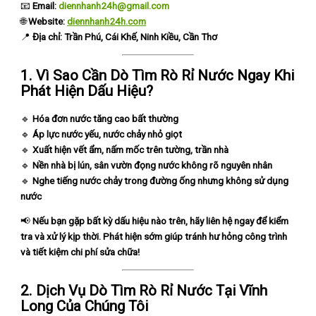
📧
Email:
diennhanh24h@gmail.com
🌐
Website:
diennhanh24h.com
📍
Địa chỉ: Trần Phú, Cái Khế, Ninh Kiều, Cần Thơ
1. Vì Sao Cần Dò Tìm Rò Rỉ Nước Ngay Khi
Phát Hiện Dấu Hiệu?
🔹
Hóa đơn nước tăng cao bất thường
🔹
Áp lực nước yếu, nước chảy nhỏ giọt
🔹
Xuất hiện vết ẩm, nấm mốc trên tường, trần nhà
🔹
Nền nhà bị lún, sân vườn đọng nước không rõ nguyên nhân
🔹
Nghe tiếng nước chảy trong đường ống nhưng không sử dụng
nước
📢
Nếu bạn gặp bất kỳ dấu hiệu nào trên, hãy liên hệ ngay để kiểm
tra và xử lý kịp thời. Phát hiện sớm giúp tránh hư hỏng công trình
và tiết kiệm chi phí sửa chữa!
2. Dịch Vụ Dò Tìm Rò Rỉ Nước Tại Vĩnh
Long Của Chúng Tôi