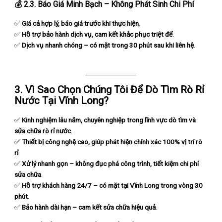
💰
2.3. Báo Giá Minh Bạch – Không Phát Sinh Chi Phí
✅
Giá cả hợp lý, báo giá trước khi thực hiện
.
✅
Hỗ trợ bảo hành dịch vụ, cam kết khắc phục triệt để
.
✅
Dịch vụ nhanh chóng – có mặt trong 30 phút sau khi liên hệ
.
3. Vì Sao Chọn Chúng Tôi Để Dò Tìm Rò Rỉ
Nước Tại Vĩnh Long?
✅
Kinh nghiệm lâu năm, chuyên nghiệp trong lĩnh vực dò tìm và
sửa chữa rò rỉ nước
.
✅
Thiết bị công nghệ cao, giúp phát hiện chính xác 100% vị trí rò
rỉ
.
✅
Xử lý nhanh gọn – không đục phá công trình, tiết kiệm chi phí
sửa chữa
.
✅
Hỗ trợ khách hàng 24/7 – có mặt tại Vĩnh Long trong vòng 30
phút
.
✅
Bảo hành dài hạn – cam kết sửa chữa hiệu quả
.