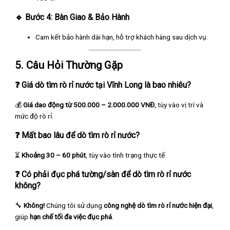
🔹
Bước 4: Bàn Giao & Bảo Hành
Cam kết bảo hành dài hạn, hỗ trợ khách hàng sau dịch vụ.
5. Câu Hỏi Thường Gặp
❓
Giá dò tìm rò rỉ nước tại Vĩnh Long là bao nhiêu?
💰
Giá dao động từ 500.000 – 2.000.000 VNĐ
, tùy vào vị trí và
mức độ rò rỉ.
❓
Mất bao lâu để dò tìm rò rỉ nước?
⏳
Khoảng 30 – 60 phút
, tùy vào tình trạng thực tế.
❓
Có phải đục phá tường/sàn để dò tìm rò rỉ nước
không?
🔧
Không!
Chúng tôi sử dụng
công nghệ dò tìm rò rỉ nước hiện đại
,
giúp
hạn chế tối đa việc đục phá
.