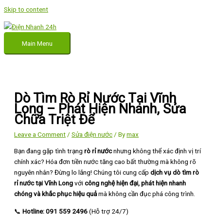
Skip to content
Main Menu
Dò Tìm Rò Rỉ Nước Tại Vĩnh
Long – Phát Hiện Nhanh, Sửa
Chữa Triệt Để
Leave a Comment
/
Sửa điện nước
/ By
max
Bạn đang gặp tình trạng
rò rỉ nước
nhưng không thể xác định vị trí
chính xác? Hóa đơn tiền nước tăng cao bất thường mà không rõ
nguyên nhân? Đừng lo lắng! Chúng tôi cung cấp
dịch vụ dò tìm rò
rỉ nước tại Vĩnh Long
với
công nghệ hiện đại, phát hiện nhanh
chóng và khắc phục hiệu quả
mà không cần đục phá công trình.
📞
Hotline: 091 559 2496
(Hỗ trợ 24/7)