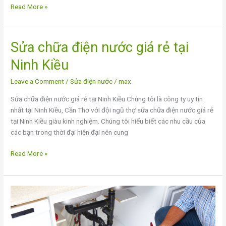
Read More »
Sửa chữa điện nước giá rẻ tại
Sửa
chữa
Ninh Kiều
điện
nước
Leave a Comment
/
Sửa điện nước
/
max
giá
Sửa chữa điện nước giá rẻ tại Ninh Kiều Chúng tôi là công ty uy tín
rẻ
nhất tại Ninh Kiều, Cần Thơ với đội ngũ thợ sửa chữa điện nước giá rẻ
tại
tại Ninh Kiều giàu kinh nghiệm. Chúng tôi hiểu biết các nhu cầu của
Ninh
các bạn trong thời đại hiện đại nên cung
Kiều
Read More »
Dịch
vụ
sửa
điện