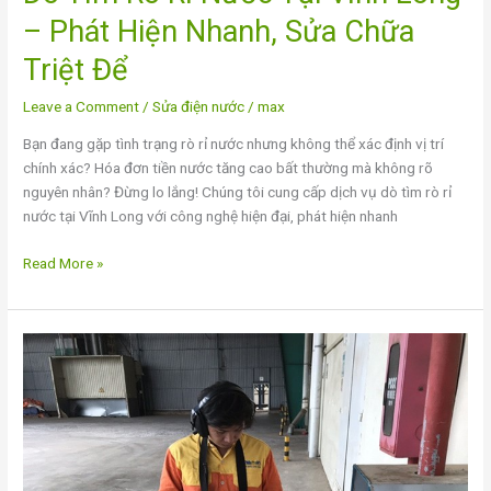
– Phát Hiện Nhanh, Sửa Chữa
Nhanh,
Sửa
Triệt Để
Chữa
Triệt
Leave a Comment
/
Sửa điện nước
/
max
Để
Bạn đang gặp tình trạng rò rỉ nước nhưng không thể xác định vị trí
chính xác? Hóa đơn tiền nước tăng cao bất thường mà không rõ
nguyên nhân? Đừng lo lắng! Chúng tôi cung cấp dịch vụ dò tìm rò rỉ
nước tại Vĩnh Long với công nghệ hiện đại, phát hiện nhanh
Read More »
Dò
Tìm
Rò
Rỉ
Nước
Tại
Tiền