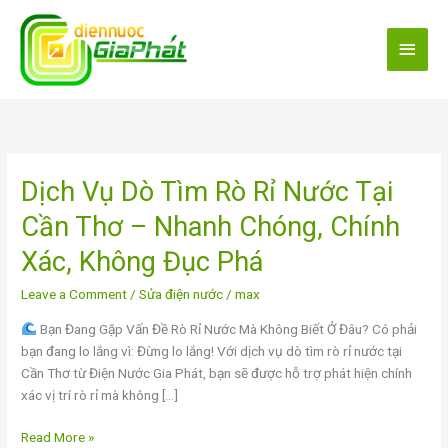
Skip
Main
to
content
Menu
Dịch Vụ Dò Tìm Rò Rỉ Nước Tại
Dịch
Vụ
Cần Thơ – Nhanh Chóng, Chính
Dò
Tìm
Xác, Không Đục Phá
Rò
Leave a Comment
/
Sửa điện nước
/
max
Rỉ
Nước
Bạn Đang Gặp Vấn Đề Rò Rỉ Nước Mà Không Biết Ở Đâu? Có phải
Tại
bạn đang lo lắng vì: Đừng lo lắng! Với dịch vụ dò tìm rò rỉ nước tại
Cần
Cần Thơ từ Điện Nước Gia Phát, bạn sẽ được hỗ trợ phát hiện chính
Thơ
xác vị trí rò rỉ mà không […]
–
Nhanh
Read More »