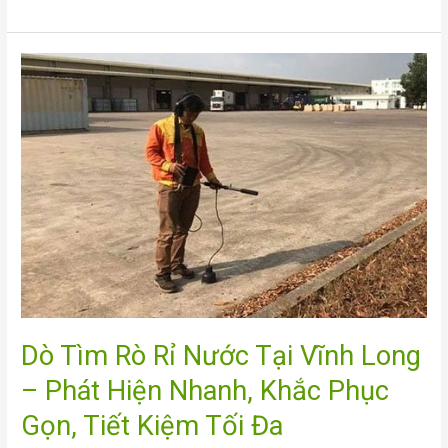
Chóng,
Chính
Xác,
Dò
Không
Tìm
Đục
Rò
Phá
Rỉ
Nước
Tại
Vĩnh
Long
–
Phát
Hiện
Nhanh,
Khắc
Dò Tìm Rò Rỉ Nước Tại Vĩnh Long
Phục
Gọn,
– Phát Hiện Nhanh, Khắc Phục
Tiết
Kiệm
Gọn, Tiết Kiệm Tối Đa
Tối