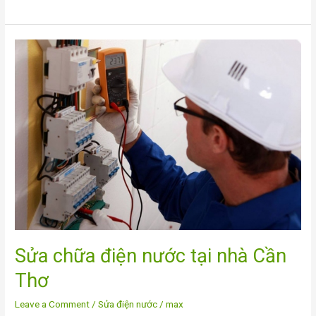
Sửa
chữa
điện
nước
tại
nhà
Cần
Thơ
Sửa chữa điện nước tại nhà Cần
Thơ
Leave a Comment
/
Sửa điện nước
/
max