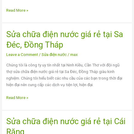
Read More »
Sửa chữa điện nước giá rẻ tại Sa
Sửa
chữa
Đéc, Đồng Tháp
điện
nước
Leave a Comment
/
Sửa điện nước
/
max
giá
Chúng tôi là công ty uy tín nhất tại Ninh Kiều, Cần Thơ với đội ngũ
rẻ
thợ sửa chữa điện nước giá rẻ tại Sa Đéc, Đồng Tháp giàu kinh
tại
nghiệm. Chúng tôi hiểu biết các nhu cầu của các bạn trong thời đại
Sa
hiện đại nên cung cấp các dịch vụ tiện lợi, hiện đại.
Đéc,
Đồng
Read More »
Tháp
Sửa chữa điện nước giá rẻ tại Cái
Sửa
chữa
Răng
điện