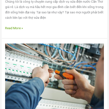
Chúng tôi là công ty chuyên cung cấp dịch vụ sửa điện nước Cần Thơ
giá rẻ. Là dịch vụ mà hầu hết mọi gia đình cần biết đến khi sống trong
đời sống hiện đại này. Tại sao lại như vậy? Tại sao mọi người phải biết
cách liên lạc với thợ sửa điện
Read More »
Sửa
chữa
điện
nước
giá
rẻ
tại
Cần
Thơ