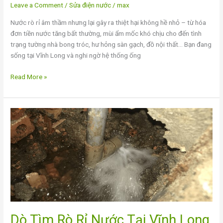
Leave a Comment
/
Sửa điện nước
/
max
Đa
Nước rò rỉ âm thầm nhưng lại gây ra thiệt hại không hề nhỏ – từ hóa
đơn tiền nước tăng bất thường, mùi ẩm mốc khó chịu cho đến tình
trạng tường nhà bong tróc, hư hỏng sàn gạch, đồ nội thất… Bạn đang
sống tại Vĩnh Long và nghi ngờ hệ thống ống
Read More »
Dò
Tìm
Rò
Rỉ
Nước
Tại
Vĩnh
Long
–
Phát
Dò Tìm Rò Rỉ Nước Tại Vĩnh Long
Hiện