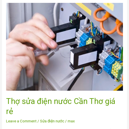
Thợ
sửa
điện
nước
Cần
Thơ
giá
rẻ
Thợ sửa điện nước Cần Thơ giá
rẻ
Leave a Comment
/
Sửa điện nước
/
max