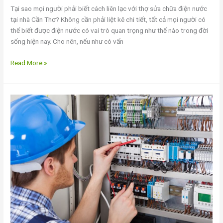
Tại sao mọi người phải biết cách liên lạc với thợ sửa chữa điện nước
tại nhà Cần Thơ? Không cần phải liệt kê chi tiết, tất cả mọi người có
thể biết được điện nước có vai trò quan trọng như thế nào trong đời
sống hiện nay. Cho nên, nếu như có vấn
Read More »
Thợ
sửa
nước
tại
Cần
Thơ
nhanh
rẻ