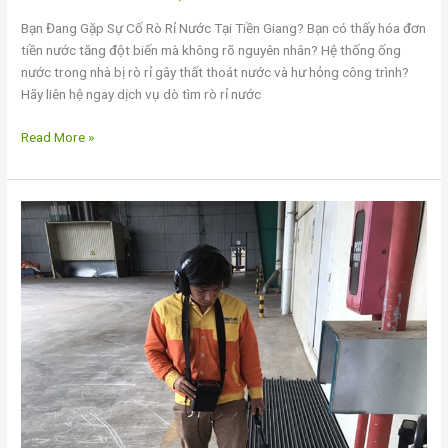
Bạn Đang Gặp Sự Cố Rò Rỉ Nước Tại Tiền Giang? Bạn có thấy hóa đơn
tiền nước tăng đột biến mà không rõ nguyên nhân? Hệ thống ống
nước trong nhà bị rò rỉ gây thất thoát nước và hư hỏng công trình?
Hãy liên hệ ngay dịch vụ dò tìm rò rỉ nước
Read More »
Dò
Tìm
Rò
Rỉ
Nước
Cần
Thơ
–
Giải
Pháp
Tối