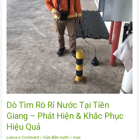
Giang
–
Phát
Hiện
&
Khắc
Phục
Hiệu
Quả
Dò Tìm Rò Rỉ Nước Tại Tiền
Giang – Phát Hiện & Khắc Phục
Hiệu Quả
Leave a Comment
/
Sửa điện nước
/
max