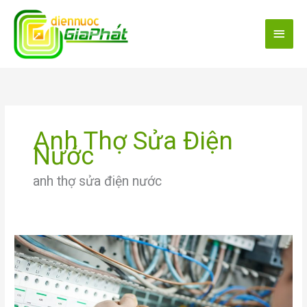
Skip
Main
to
content
Menu
Anh Thợ Sửa Điện
Nước
anh thợ sửa điện nước
Sửa
chữa
điện
nước
giá